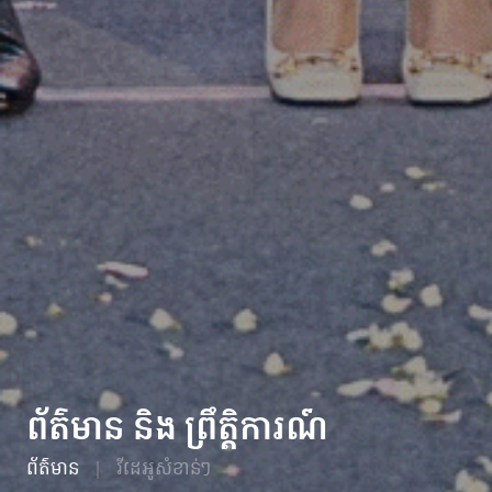
ព័ត៌មាន និង ព្រឹត្តិការណ៍
ព័ត៌មាន
វីដេអូសំខាន់ៗ