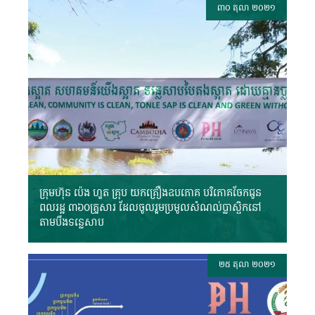
៣០ តុលា ២០២១
ក្រុមហ៊ុន ប៉េង ហួត គ្រុប យកគ្រឿងឧបភោគ បរិភោគចែកជូន
ពលរដ្ឋ ៣៦០គ្រួសារ ដែលចូលរួមប្រមូលសំណល់ប្លាស្ទិកនៅ
តាមបឹងទន្លេសាប
២៥ តុលា ២០២១