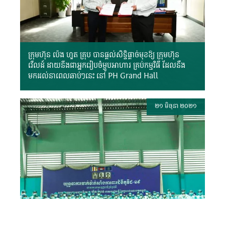
ក្រុមហ៊ុន ប៉េង ហួត គ្រុប បានផ្តល់សិទ្ធិផ្តាច់មុខឱ្យ ក្រុមហ៊ុន
វើលដ៍ ដាយនីងជាអ្នករៀបចំម្ហូបអាហារ គ្រប់កម្មវិធី ដែលនឹង
មកដល់នាពេលឆាប់ៗនេះ នៅ PH Grand Hall
២១ មិថុនា ២០២១