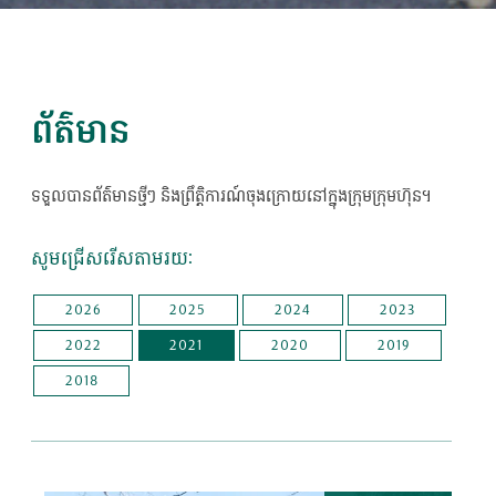
ព័ត៌មាន
ទទួលបានព័ត៌មានថ្មីៗ និងព្រឹត្តិការណ៍ចុងក្រោយនៅក្នុងក្រុមក្រុមហ៊ុន។
សូមជ្រើសរើសតាមរយៈ
2026
2025
2024
2023
2022
2021
2020
2019
2018