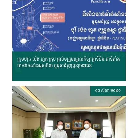
ក្រុមហ៊ុន ប៉េង ហួត គ្រុប ផ្ដល់មជ្ឈមណ្ឌលកីឡាផ្លាទីនីម ជាទីតាំង
ចាក់វ៉ាក់សាំងដូសទី៣ ឬដូសជំរុញជូនប្រជាជន
០៤ សីហា ២០២១