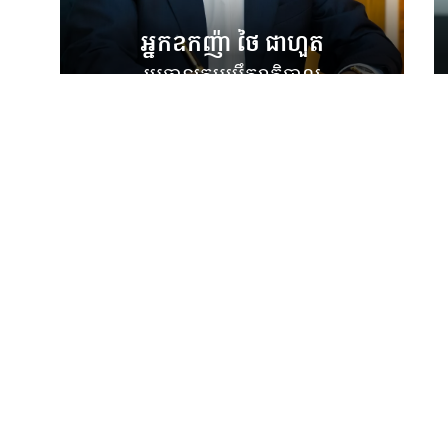
អ្នកឧកញ៉ា ថៃ ជាហួត
ប្រធានក្រុមប្រឹក្សាភិបាល
សាកសួរព័ត៌មានលម្អិតបន្ថែម
ការិយាល័យ
អគារលេខ៩ ហ្រ្គេនស្ដាផ្លាទីនីម ផ្លូវជាតិលេខ១ សង្កាត់និរោធ ខណ្ឌច្បារអំពៅ
រាជធានីភ្នំពេញ ១២៣៥៧ ព្រះរាជាណាចក្រកម្ពុជា