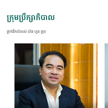
ក្រុមប្រឹក្សាភិបាល
ថ្នាក់ដឹកនាំរបស់ ប៉េង ហួត គ្រុប