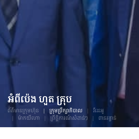
អំពីប៉េង ហួត គ្រុប
ព័ត៌មានក្រុមហ៊ុន
ក្រុមប្រឹក្សាភិបាល
វីដេអូ
ម៉ាកយីហោ
ព្រឹត្តិការណ៍សំខាន់ៗ
ពានរង្វាន់