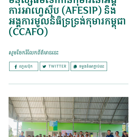
មនុស្សធម៌ទៅកាន់កុមារនៅអង្គ
ការអាហ្វេស៊ីប (AFESIP) និង
អង្គការមូលនិធិទ្រទ្រង់កុមារកម្ពុជា
(CCAFO)
សូមចែករំលែកព័ត៌មាននេះ
TWITTER
ចម្លងតំណភ្ជាប់នេះ
ហ្វេសប៊ុក