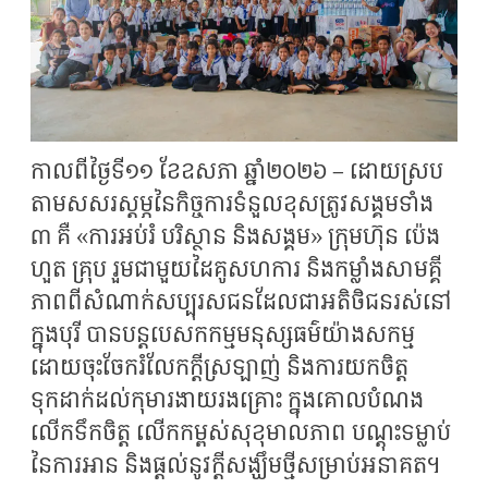
កាលពីថ្ងៃទី១១ ខែឧសភា ឆ្នាំ២០២៦ – ដោយស្រប
តាមសសរស្តម្ភនៃកិច្ចការទំនួលខុសត្រូវសង្គមទាំង
៣ គឺ «ការអប់រំ បរិស្ថាន និងសង្គម» ក្រុមហ៊ុន ប៉េង
ហួត គ្រុប រួមជាមួយដៃគូសហការ និងកម្លាំងសាមគ្គី
ភាពពីសំណាក់សប្បុរសជនដែលជាអតិថិជនរស់នៅ
ក្នុងបុរី បានបន្តបេសកកម្មមនុស្សធម៌យ៉ាងសកម្ម
ដោយចុះចែករំលែកក្តីស្រឡាញ់ និងការយកចិត្ត
ទុកដាក់ដល់កុមារងាយរងគ្រោះ ក្នុងគោលបំណង
លើកទឹកចិត្ត លើកកម្ពស់សុខុមាលភាព បណ្តុះទម្លាប់
នៃការអាន និងផ្តល់នូវក្តីសង្ឃឹមថ្មីសម្រាប់អនាគត។