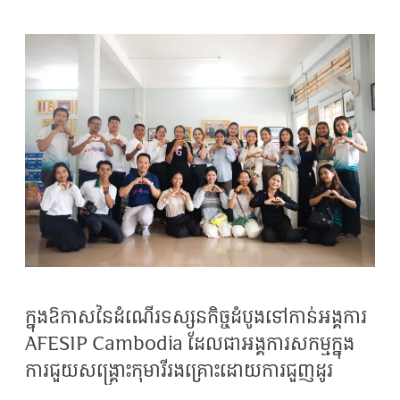
ក្នុងឱកាសនៃដំណើរទស្សនកិច្ចដំបូងទៅកាន់អង្គការ
AFESIP Cambodia ដែលជាអង្គការសកម្មក្នុង
ការជួយសង្គ្រោះកុមារីរងគ្រោះដោយការជួញដូរ
ផ្លូវភេទ ការរំលោភបំពាន និងការកេងប្រវ័ញ្ចផ្លូវភេទ