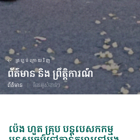
ត្រឡប់ក្រោយវិញ
ព័ត៌មាន និង ព្រឹត្តិការណ៍
ព័ត៌មាន
វីដេអូសំខាន់ៗ
ប៉េង ហួត គ្រុប បន្តបេសកកម្ម