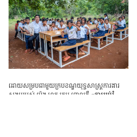
ដោយសម្របជាមួយក្របខណ្ឌយុទ្ធសាស្រ្ដការងារ
សង្គមរបស់ ប៉េង ហួត គ្រុប ពោលគឺ
«ការអប់រំ
បរិស្ថាន សង្គម»
ប៉េង ហួត គ្រុប បានរៀបចំកម្មវិធី
សប្បុរសធម៌
«អាហារខ្ញុំ ការអប់រំខ្ញុំ អនាគតខ្ញុំ I My
Food My Education My Future»
ដល់
សាលាបឋមសិក្សាភូមិកោះ ដែលមានសិស្សសរុប