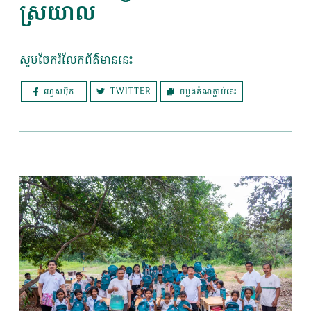
ស្រយាល
សូមចែករំលែកព័ត៌មាននេះ
TWITTER
ចម្លងតំណភ្ជាប់នេះ
ហ្វេសប៊ុក