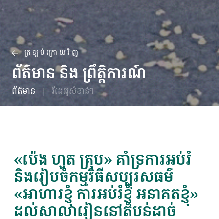
ត្រឡប់ក្រោយវិញ
ព័ត៌មាន និង ព្រឹត្តិការណ៍
ព័ត៌មាន
វីដេអូសំខាន់ៗ
«ប៉េង ហួត គ្រុប» គាំទ្រការអប់រំ
និងរៀបចំកម្មវិធីសប្បុរសធម៌
«អាហារខ្ញុំ ការអប់រំខ្ញុំ អនាគតខ្ញុំ»
ដល់សាលារៀននៅតំបន់ដាច់