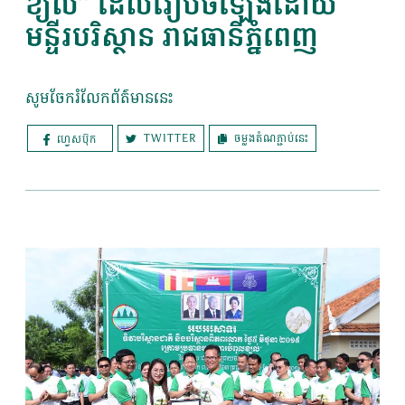
ខ្យល់” ដែលរៀបចំឡើងដោយ
មន្ទីរបរិស្ថាន រាជធានីភ្នំពេញ
សូមចែករំលែកព័ត៌មាននេះ
TWITTER
ចម្លងតំណភ្ជាប់នេះ
ហ្វេសប៊ុក