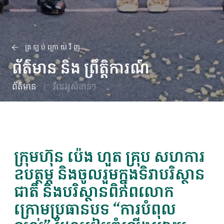
ត្រឡប់ក្រោយវិញ
ព័ត៌មាន និង ព្រឹត្តិការណ៍
ព័ត៌មាន
វីដេអូសំខាន់ៗ
ក្រុមហ៊ុន ប៉េង ហួត គ្រុប សហការ
ឧបត្ថម្ភ និងចូលរួមក្នុងទិវាបរិស្ថាន
ជាតិ និងបរិស្ថានពិភពលោក
ក្រោមប្រធានបទ “ការបំពុល