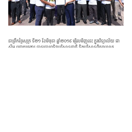
នាព្រឹកថ្ងៃសុក្រ ទី២១ ខែមិថុនា ឆ្នាំ២០១៩ ម្សិលមិញនេះ ក្នុងវិទ្យាល័យ ជា
ស៊ីម ជ្រោយចង្វារ បានប្រារព្ធទិវាបរិស្ថានជាតិ និងបរិស្ថានពិភពលោក
ក្រោមប្រធានបទ “ការបំពុលខ្យល់” ដែលរៀបចំឡើងដោយមន្ទីរបរិស្ថាន
ក្រោមអធិបតីភាពដ៏ខ្ពង់ខ្ពស់ ពីសំណាក់ឯកឧត្តម អ៊ាង សុផល្លែត រដ្ឋលេខាធិ
ការ ជាតំណាងដ៏ខ្ពង់ខ្ពស់ ឯកឧត្តម សាយ សំអាល់ រដ្ឋមន្ត្រីក្រសួងបរិស្ថាន
និងឯកឧត្តម ហួត ហៃ អភិបាលរង តំណាងដ៏ខ្ពង់ខ្ពស់ ឯកឧត្តម ឃួង ស្រេង
អភិបាល នៃគណៈអភិបាលរាជធានីភ្នំពេញ ព្រមទាំងមានការចូលរួមពី
បុគ្គលិក ក្រុមហ៊ុន ប៉េង ហួត គ្រុប សិស្សានុសិស្ស លោកគ្រូ អ្នកគ្រូ មន្ត្រី
រាជការ អាជ្ញាធរ ប្រមាណជាង ៤០០នាក់។
ឆ្លៀតក្នុងឱកាសនោះផងដែរ ឯកឧត្តម អ៊ាង សុផល្លែត រួមជាមួយឯកឧត្តម
ហួត ហៃ បានមានប្រសាសន៍សំណេះសំណាលក្នុងកម្មវិធីប្រកបដោយ
ខ្លឹមសារ និងអត្ថន័យបំផុសស្មារតីដល់សិស្សានុសិស្ស ប្រជាពលរដ្ឋឲ្យបាន
យល់ដឹងអំពីផលប៉ះពាល់ដែលកើតចេញពីបញ្ហាសំរាម ការបំពុលខ្យល់ និង
រួមគ្នាសម្អាតបរិស្ថាន ក្នុងតំបន់ដែលខ្លួនរស់នៅ។