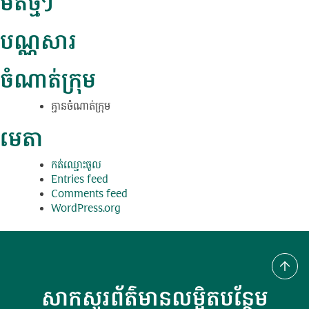
មតិថ្មីៗ
បណ្ណសារ
ចំណាត់ក្រុម
គ្មាន​ចំណាត់​ក្រុម
មេតា
កត់​ឈ្មោះ​ចូល
Entries feed
Comments feed
WordPress.org
សាកសួរព័ត៌មានលម្អិតបន្ថែម