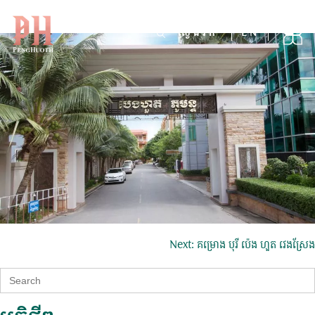
គម្រោង បុរី ប៉េង ហួត ភូមិន្ទ
Skip
to
Search
EN
for:
content
ការ​
Next:
គម្រោង បុរី ប៉េង ហួត វេងស្រែង
នាំទិស​
Search
for:
ប្រកាស