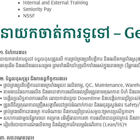
Internal and External Training
Seniority Pay
NSSF
នាយកចាត់ការទូទៅ – G
១. ទំហំការងារ៖
នាយកចាត់ការទូទៅ ទទួលខុសត្រូវលើ ការគ្រប់គ្រងប្រតិបត្តិការ និងផលិតកម្មទាំងស្រ
ធាតុដើម និងផលិតផលសម្រេច ព្រមទាំងដឹកនាំបុគ្គលិកទាំងអស់ក្នុងរោងចក្រ (ផ្នែកផលិត
២. ទំនួលខុសត្រូវ និងកាតព្វកិច្ចការងារ៖
• គ្រប់គ្រងប្រតិបត្តិការរោងចក្រទាំងមូល៖ ផលិតកម្ម, QC, Maintenance, Wareh
• តាមដានផែនការផលិត និងធានាថាការផលិតផលត្រឹមត្រូវតាមគុណភាព ទំហំ និង
• បង្កើនប្រសិទ្ធភាពការផលិត ដោយកាត់បន្ថយ Downtime និងបង្កើនការប្រើប្រាស់ម៉
• ត្រួតពិនិត្យគុណភាពគ្រឿងសង្ហារឹំមនៅគ្រប់ដំណាក់កាល និងអនុវត្តស្តង់ដារ Safe
• គ្រប់គ្រងថវិការោងចក្រ ការចំណាយ និងការប្រើប្រាស់សម្ភារៈឲ្យមានប្រសិទ្ធភាព។
• សហការជាមួយផ្នែករចនា គម្រោង ដើម្បីធានាការថា ការផលិតបានគ្រប់គ្រាន់ និងតា
• រៀបចំរបាយការណ៍ផលិតកម្ម និងជំរុញការកែលម្អដំណើរការ (Lean/5S)។
៣. លក្ខខណ្ឌតម្រូវ៖