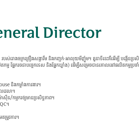
eneral Director
ុង របស់រោងចក្រគ្រឿងសង្ហារឹម និងកញ្ចក់-អាលុយមីញ៉ូម។ តួនាទីនេះគឺដើម្បី បង្កើនប
កម្ម ផ្នែករចនាបច្ចេកទេស និងផ្នែកឃ្លាំង) ដើម្បីសម្រេចបានគោលដៅផលិតកម្មប្រចាំឆ្
ouse និងកម្លាំងការងារ។
ពេលវេលា។
ាស៊ីន/កម្មករឲ្យមានប្រសិទ្ធភាព។
ty/QC។
មតម្រូវការ។