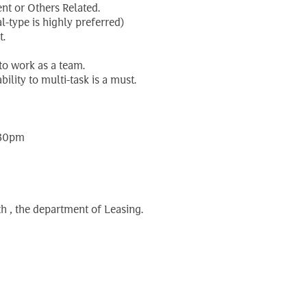
t or Others Related.
l-type is highly preferred)
t.
to work as a team.
ility to multi-task is a must.
:30pm
h , the department of Leasing.