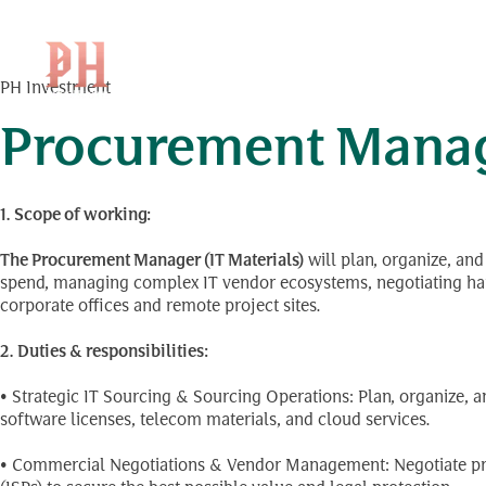
Business Unit:
ភីអេច
Skip
to
content
PH Investment
Procurement Manage
1.
Scope of working:
The Procurement Manager (IT Materials)
will plan, organize, an
spend, managing complex IT vendor ecosystems, negotiating hard
corporate offices and remote project sites.
2. Duties & responsibilities:
• Strategic IT Sourcing & Sourcing Operations: Plan, organize, 
software licenses, telecom materials, and cloud services.
• Commercial Negotiations & Vendor Management: Negotiate pric