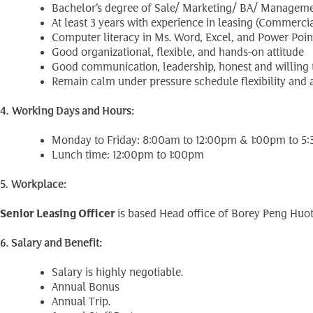
Bachelor’s degree of Sale/ Marketing/ BA/ Managemen
At least 3 years with experience in leasing (Commercia
Computer literacy in Ms. Word, Excel, and Power Poin
Good organizational, flexible, and hands-on attitude
Good communication, leadership, honest and willing 
Remain calm under pressure schedule flexibility and ab
4.
Working Days and Hours:
Monday to Friday: 8:00am to 12:00pm & 1:00pm to 5
Lunch time: 12:00pm to 1:00pm
5.
Workplace:
Senior Leasing Officer
is based Head office of Borey Peng Huot
6. Salary and Benefit:
Salary is highly negotiable.
Annual Bonus
Annual Trip.