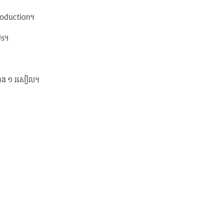
 Production។
ds។
់ម៉ោង ១ រសៀល។