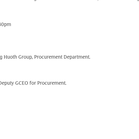
:30pm
Peng Huoth Group, Procurement Department.
o Deputy GCEO for Procurement.