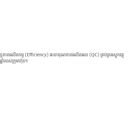
្រសិទ្ធភាពផលិតកម្ម (Efficiency) ធានាគុណភាពផលិតផល (QC) គ្រប់គ្រងស្តុកវត្ថុ
នាំរបស់ក្រុមហ៊ុន។