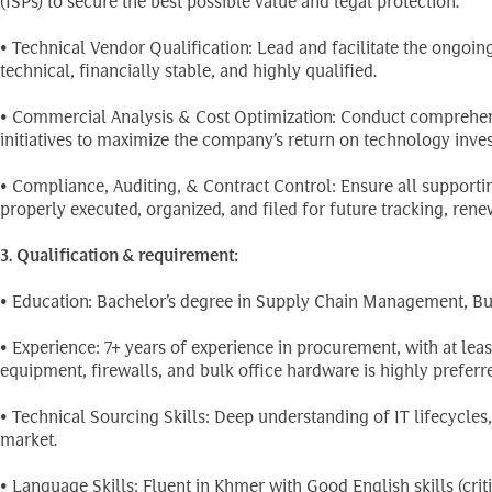
(ISPs) to secure the best possible value and legal protection.
• Technical Vendor Qualification: Lead and facilitate the ongoin
technical, financially stable, and highly qualified.
• Commercial Analysis & Cost Optimization: Conduct comprehen
initiatives to maximize the company’s return on technology inve
• Compliance, Auditing, & Contract Control: Ensure all suppor
properly executed, organized, and filed for future tracking, rene
3. Qualification & requirement:
• Education: Bachelor’s degree in Supply Chain Management, Busi
• Experience: 7+ years of experience in procurement, with at le
equipment, firewalls, and bulk office hardware is highly preferre
• Technical Sourcing Skills: Deep understanding of IT lifecycle
market.
• Language Skills: Fluent in Khmer with Good English skills (crit