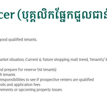
 (បុគ្គលិកផ្នែកជួលជាន់
 good qualified tenants.
arket situation, Current & future shopping mall trend, Tenant’s/
d prepare for reserve list tenants)
th tenants
ponsibilities to see if prospective renters are qualified
sits and application fees
reements or upcoming property issues