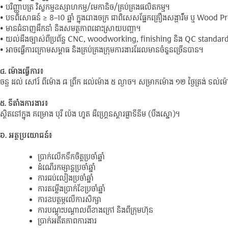
• បរិញ្ញាបត្រ វិស្វកម្មឧស្សាហកម្ម/មេកានិច/គ្រប់គ្រងផលិតកម្ម។
• បទពិសោធន៍ ≥ 8–10 ឆ្នាំ ក្នុងរោងចក្រ ជាពិសេសផ្នែកគ្រឿងសង្ហារឹំម ឬ Wood
• មានជំនាញដឹកនាំ និងសមត្ថភាពដោះស្រាយបញ្ហា។
• យល់ដឹងច្បាស់ពីប្រព័ន្ធ CNC, woodworking, finishing និង QC standar
• អាចធ្វើការក្រោមសម្ពាធ និងគ្រប់គ្រងក្រុមការងារដែលមានចំនួនច្រើនបាន។
៤.​ ម៉ោងធ្វើការ៖
ចន្ទ ដល់ សៅរ៍ ពីម៉ោង ៨ ព្រឹក ដល់ម៉ោង ៥ ល្ងាច។ សម្រាកម៉ោង ១២ ថ្ងៃត្រង់ ទល
៥.​ ទីតាំងការងារ៖
ស្ថិតនៅក្នុង គម្រោង បុរី ប៉េង ហួត ដឺហ្គ្រេនស្តារផ្លាទីនីម (បឹងស្នោ)។
៦.​ អត្ថប្រយោជន៍៖
ប្រាក់លើកទឹកចិត្តប្រចាំឆ្នាំ
ដំណើរកម្សាន្តប្រចាំឆ្នាំ
ការជប់លៀងប្រចាំឆ្នាំ
ការតម្លើងប្រាក់ខែប្រចាំឆ្នាំ
ការឧបត្ថម្ភលើការសិក្សា
ការបណ្តុះបណ្តាលពីខាងក្រៅ និងពីក្រុមហ៊ុន
ប្រាក់អតីតភាពការងារ