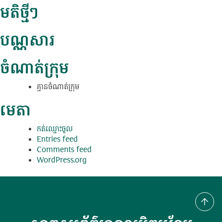
មតិថ្មីៗ
បណ្ណសារ
ចំណាត់ក្រុម
គ្មាន​ចំណាត់​ក្រុម
មេតា
កត់​ឈ្មោះ​ចូល
Entries feed
Comments feed
WordPress.org