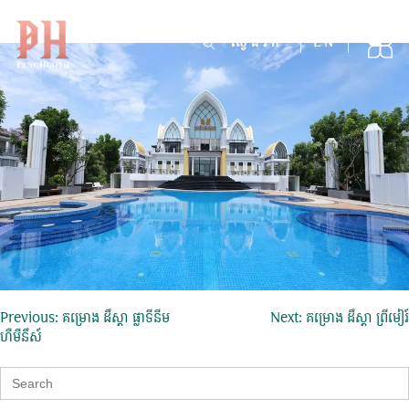
គម្រោង ដឹស្តាផ្លាទីនីម មឺហ្គឹរៀន ១
Skip
to
Search
EN
for:
content
ការ​
Previous:
គម្រោង ដឹស្តា ផ្លាទីនីម
Next:
គម្រោង ដឹស្តា ព្រីមៀរ៍
ហឺមីនឹស៍
នាំទិស​
Search
ប្រកាស
for: