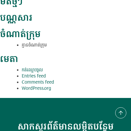
មតិថ្មីៗ
បណ្ណសារ
ចំណាត់ក្រុម
គ្មាន​ចំណាត់​ក្រុម
មេតា
កត់​ឈ្មោះ​ចូល
Entries feed
Comments feed
WordPress.org
សាកសួរព័ត៌មានលម្អិតបន្ថែម