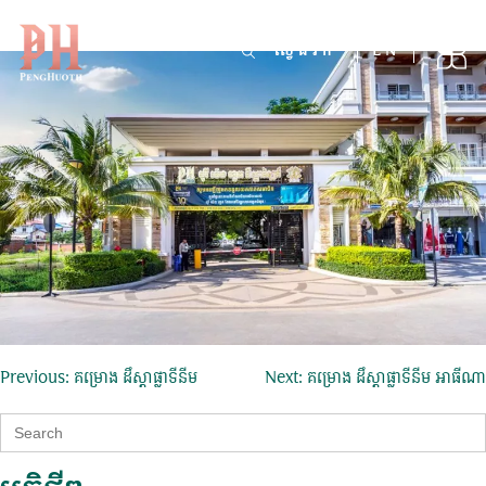
គម្រោង ដឹស្តា ឡៃត៍
Skip
to
Search
EN
for:
content
ការ​
Previous:
គម្រោង ដឹស្ដាផ្លាទីនីម
Next:
គម្រោង ដឹស្តាផ្លាទីនីម អាធីណា
នាំទិស​
Search
for:
ប្រកាស