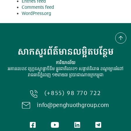
Entries feed
Comments feed
WordPress.org
សាកសួរព័ត៌មានលម្អិតបន្ថែម
ការិយាល័យ
អគារលេខ៩ ហ្រ្គេនស្ដាផ្លាទីនីម ផ្លូវជាតិលេខ១ សង្កាត់និរោធ ខណ្ឌច្បារអំពៅ
រាជធានីភ្នំពេញ ១២៣៥៧ ព្រះរាជាណាចក្រកម្ពុជា
(+855) 98 770 722
info@penghuothgroup.com