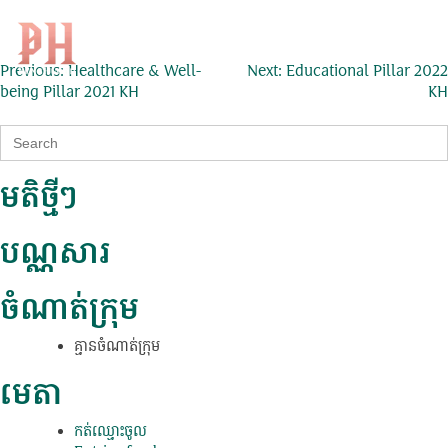
Educational Pillar 2021 KH
Skip
to
Search
EN
for:
content
ការ​
Previous:
Healthcare & Well-
Next:
Educational Pillar 2022
being Pillar 2021 KH
KH
នាំទិស​
Search
ប្រកាស
for:
មតិថ្មីៗ
បណ្ណសារ
ចំណាត់ក្រុម
គ្មាន​ចំណាត់​ក្រុម
មេតា
កត់​ឈ្មោះ​ចូល