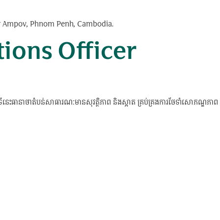
bar Ampov, Phnom Penh, Cambodia.
ations Officer
តួនាទីនេះធានាថាតំបន់សាធារណៈមានសុវត្ថិភាព និងស្អាត គ្រប់គ្រងការថែទាំសោភណ្ឌភាព