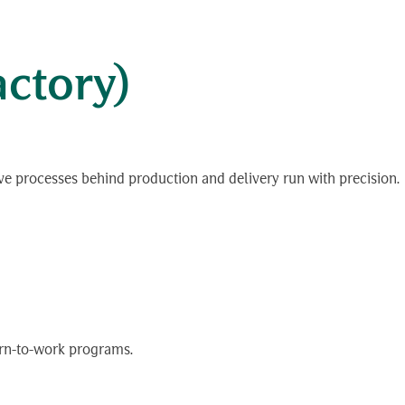
Search
KH
for:
actory)
tive processes behind production and delivery run with precision.
urn-to-work programs.