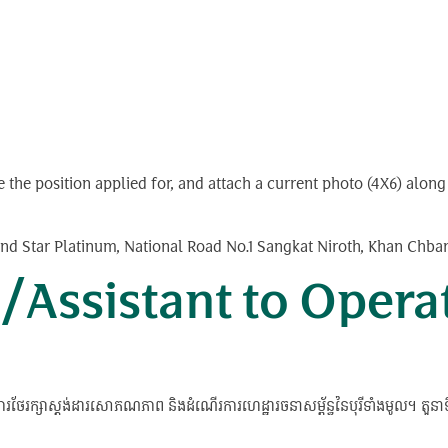
ate the position applied for, and attach a current photo (4X6) al
nd Star Platinum, National Road No.1 Sangkat Niroth, Khan Ch
ត្តិ/Assistant to Oper
្ងៃ និងការថែរក្សាស្តង់ដារសោភណភាព និងដំណើរការហេដ្ឋារចនាសម្ព័ន្ធនៃបុរីទាំងមូល។ 