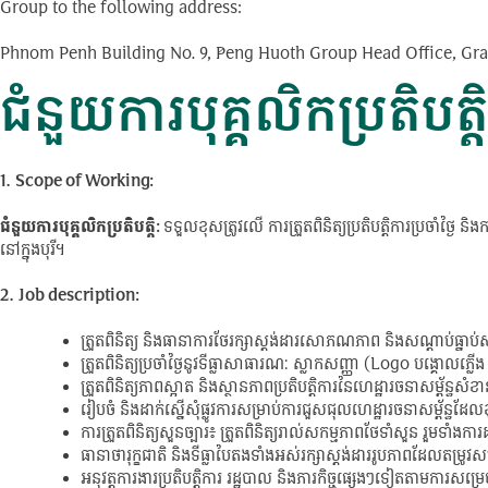
Group to the following address:
Phnom Penh Building No. 9, Peng Huoth Group Head Office, Gra
ជំនួយការបុគ្គលិកប្រតិប
1.
Scope of Working:
ជំនួយការបុគ្គលិកប្រតិបត្តិ
:
ទទួលខុសត្រូវលើ ការត្រួតពិនិត្យប្រតិបត្តិការប្រចាំថ
នៅក្នុងបុរី។
2.
Job description:
ត្រួតពិនិត្យ និងធានាការថែរក្សាស្តង់ដារសោភណភាព និងសណ្តាប់ធ្នាប់ស
ត្រួតពិនិត្យប្រចាំថ្ងៃនូវទីធ្លាសាធារណៈ ស្លាកសញ្ញា (Logo បង្គោលភ្លើ
ត្រួតពិនិត្យភាពស្អាត និងស្ថានភាពប្រតិបត្តិការនៃហេដ្ឋារចនាសម្ព័ន្ធសំខា
រៀបចំ និងដាក់ស្នើសុំផ្លូវការសម្រាប់ការជួសជុលហេដ្ឋារចនាសម្ព័ន្ធដ
ការត្រួតពិនិត្យសួនច្បារ៖ ត្រួតពិនិត្យរាល់សកម្មភាពថែទាំសួន រួមទាំងការ
ធានាថារុក្ខជាតិ និងទីធ្លាបៃតងទាំងអស់រក្សាស្តង់ដាររូបភាពដែលតម្រូវ
អនុវត្តការងារប្រតិបត្តិការ រដ្ឋបាល និងភារកិច្ចផ្សេងៗទៀតតាមការសម្រ