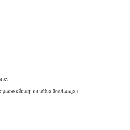
ារនេះ។
ងការប្រឈមមុខនឹងបញ្ហា ភាពបត់បែន និងរហ័សរហួន។