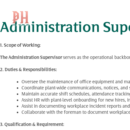
Position Level:
Assi
Skip
to
content
Administration Supe
1. Scope of Working:
The Administration Supervisor
serves as the operational backbon
2. Duties & Responsibilities:
Oversee the maintenance of office equipment and mana
Coordinate plant-wide communications, notices, and
Maintain accurate shift schedules, attendance track
Assist HR with plant-level onboarding for new hires, 
Assist in documenting workplace incident reports an
Collaborate with the foreman to document workplace 
3. Qualification & Requirement: