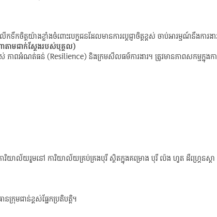
ើកទឹកចិត្តយ៉ាងខ្លាំងចំពោះបេក្ខជនដែលមានការបេ្តជ្ញាចិត្តខ្ពស់ ចាប់អារម្មណ៍នឹងការង
ណាតាមជាក់ស្តែងរបស់បុគ្គល)
ពស់ ភាពអំណត់ធន់ (Resilience) និងក្រមសីលធម៌ការងារ។ ត្រូវមានភាពសកម្មក្នុ
ិយាល័យរួមនៅ ការិយាល័យគ្រប់គ្រងបុរី ស្ថិតក្នុងគម្រោង បុរី ប៉េង ហួត ដឺហ្រ្គេនស្តា 
្រុមជាន់ខ្ពស់ផ្នែកប្រតិបត្តិ។