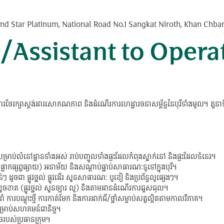
nd Star Platinum, National Road No.1 Sangkat Niroth, Khan Ch
ត្តិ/Assistant to Oper
្ងៃ និងការថែរក្សាស្តង់ដារសោភណភាព និងដំណើរការហេដ្ឋារចនាសម្ព័ន្ធនៃបុរីទាំងមូល។ 
ម្រាប់លំនៅដ្ឋានទាំងអស់ រាប់បញ្ចូលទាំងផ្ទះដែលកំពុងស្នាក់នៅ និងផ្ទះដែលទំនេរ។
ង ផ្លាកផ្សព្វផ្សាយ) អនាម័យ និងសណ្តាប់ធ្នាប់សាធារណៈទូទៅក្នុងបុរី។
ន់ៗ ដូចជា ផ្លូវថ្នល់ ផ្លូវដើរ សួនសាធារណៈ បូឌៀ និងប្រព័ន្ធលូផ្សេងៗ។
ែលខូចខាត (ផ្លូវថ្នល់ សួនច្បារ លូ) និងតាមដានដំណើរការជួសជុល។
ដាំ ការបណ្តុះថ្មី ការកាត់មែក និងការដាក់ជី/ថ្នាំសម្លាប់សត្វល្អិតតាមកាលវិភាគ។
សម្រាប់សហគមន៍ជានិច្ច។
េចរបស់ប្រធានក្រុម។