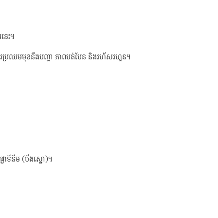
ារនេះ។
ងការប្រឈមមុខនឹងបញ្ហា ភាពបត់បែន និងរហ័សរហួន។
ផ្លាទីនីម (បឹងស្នោ)។