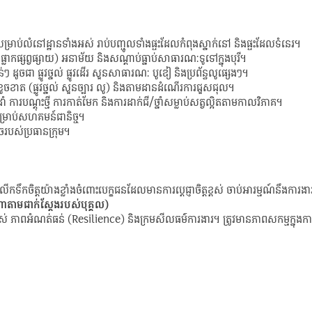
ម្រាប់លំនៅដ្ឋានទាំងអស់ រាប់បញ្ចូលទាំងផ្ទះដែលកំពុងស្នាក់នៅ និងផ្ទះដែលទំនេរ។
ង ផ្លាកផ្សព្វផ្សាយ) អនាម័យ និងសណ្តាប់ធ្នាប់សាធារណៈទូទៅក្នុងបុរី។
ន់ៗ ដូចជា ផ្លូវថ្នល់ ផ្លូវដើរ សួនសាធារណៈ បូឌៀ និងប្រព័ន្ធលូផ្សេងៗ។
ែលខូចខាត (ផ្លូវថ្នល់ សួនច្បារ លូ) និងតាមដានដំណើរការជួសជុល។
ដាំ ការបណ្តុះថ្មី ការកាត់មែក និងការដាក់ជី/ថ្នាំសម្លាប់សត្វល្អិតតាមកាលវិភាគ។
សម្រាប់សហគមន៍ជានិច្ច។
េចរបស់ប្រធានក្រុម។
ើកទឹកចិត្តយ៉ាងខ្លាំងចំពោះបេក្ខជនដែលមានការបេ្តជ្ញាចិត្តខ្ពស់ ចាប់អារម្មណ៍នឹងការង
ណាតាមជាក់ស្តែងរបស់បុគ្គល)
ពស់ ភាពអំណត់ធន់ (Resilience) និងក្រមសីលធម៌ការងារ។ ត្រូវមានភាពសកម្មក្នុ