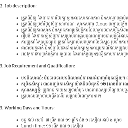
2.
Job description:
ត្រួតពិនិត្យ និងធានាការថែរក្សាស្តង់ដារសោភណភាព និងសណ្តាប់ធ្នាប់ស
ត្រួតពិនិត្យប្រចាំថ្ងៃនូវទីធ្លាសាធារណៈ ស្លាកសញ្ញា (Logo បង្គោលភ្លើ
ត្រួតពិនិត្យភាពស្អាត និងស្ថានភាពប្រតិបត្តិការនៃហេដ្ឋារចនាសម្ព័ន្ធសំខា
រៀបចំ និងដាក់ស្នើសុំផ្លូវការសម្រាប់ការជួសជុលហេដ្ឋារចនាសម្ព័ន្ធដ
ការត្រួតពិនិត្យសួនច្បារ៖ ត្រួតពិនិត្យរាល់សកម្មភាពថែទាំសួន រួមទាំងការ
ធានាថារុក្ខជាតិ និងទីធ្លាបៃតងទាំងអស់រក្សាស្តង់ដាររូបភាពដែលតម្រូវ
អនុវត្តការងារប្រតិបត្តិការ រដ្ឋបាល និងភារកិច្ចផ្សេងៗទៀតតាមការសម្រ
3. Job Requirement and Qualification:
បទពិសោធន៍:
មិនទាមទារបទពិសោធន៍ការងារជំនាញពីមុនឡើយ។
ល
កម្រិតសិក្សា៖ បានបញ្ចប់ការសិក្សាយ៉ាងតិចបំផុតទី ១២ (អាចពិចារ
គុណសម្បត្តិ:
ត្រូវមាន កាយសម្បទាមាំមួន មានភាពឧស្សាហ៍ព្យាយាមខ្
ត្រូវមានមធ្យោបាយធ្វើដំណើរ សម្រាប់បំពេញការងារ។
3.
Working Days and Hours:
ចន្ទ ដល់ សៅរ៍: ៧​ ព្រឹក ដល់ ១១ ព្រឹក និង ១ រសៀល ដល់ ៥ ល្ងាច
Lunch time: ១១ ព្រឹក ដល់ ១ រសៀល