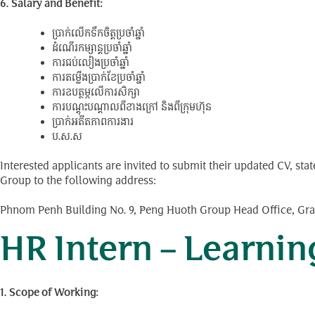
6. Salary and Benefit:
ប្រាក់លើកទឹកចិត្តប្រចាំឆ្នាំ
ដំណើរកម្សាន្តប្រចាំឆ្នាំ
ការជប់លៀងប្រចាំឆ្នាំ
ការតម្លើងប្រាក់ខែប្រចាំឆ្នាំ
ការឧបត្ថម្ភលើការសិក្សា
ការបណ្តុះបណ្តាលពីខាងក្រៅ និងពីក្រុមហ៊ុន
ប្រាក់អតីតភាពការងារ
ប.ស.ស
Interested applicants are invited to submit their updated CV, st
Group to the following address:
Phnom Penh Building No. 9, Peng Huoth Group Head Office, Gra
HR Intern – Learni
1. Scope of Working: