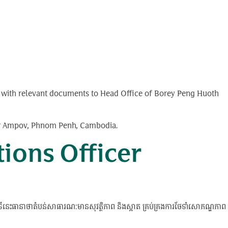
ong with relevant documents to Head Office of Borey Peng Huoth
bar Ampov, Phnom Penh, Cambodia.
ations Officer
តួនាទីនេះធានាថាតំបន់សាធារណៈមានសុវត្ថិភាព និងស្អាត គ្រប់គ្រងការថែទាំសោភណ្ឌភាព