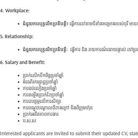
4.
Workplace:
ជំនួយការបុគ្គលិកប្រតិបត្តិ
៖ ធ្វើការនៅតាមទីតាំងគម្រោងរបស់បុរី មានការ
5. Relationship:
ជំនួយការបុគ្គលិកប្រតិបត្តិ
: ធ្វើការ និង រាយការណ៍ដោយផ្ទាល់ ទៅប្រធានក
6. Salary and Benefit:
ប្រាក់លើកទឹកចិត្តប្រចាំឆ្នាំ
ដំណើរកម្សាន្តប្រចាំឆ្នាំ
ការជប់លៀងប្រចាំឆ្នាំ
ការតម្លើងប្រាក់ខែប្រចាំឆ្នាំ
ការឧបត្ថម្ភលើការសិក្សា
ការបណ្តុះបណ្តាលពីខាងក្រៅ និងពីក្រុមហ៊ុន
ប្រាក់អតីតភាពការងារ
ប.ស.ស
Interested applicants are invited to submit their updated CV, st