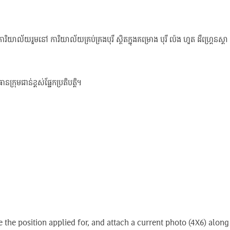
ិយាល័យរួមនៅ ការិយាល័យគ្រប់គ្រងបុរី ស្ថិតក្នុងគម្រោង បុរី ប៉េង ហួត ដឺហ្រ្គេនស្តា 
្រុមជាន់ខ្ពស់ផ្នែកប្រតិបត្តិ។
ate the position applied for, and attach a current photo (4X6) al