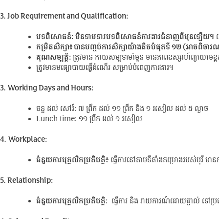
3. Job Requirement and Qualification:
បទពិសោធន៍:
មិនទាមទារបទពិសោធន៍ការងារជំនាញពីមុនឡើយ។
ល
កម្រិតសិក្សា៖ បានបញ្ចប់ការសិក្សាយ៉ាងតិចបំផុតទី ១២ (អាចពិចារ
គុណសម្បត្តិ:
ត្រូវមាន កាយសម្បទាមាំមួន មានភាពឧស្សាហ៍ព្យាយាមខ្
ត្រូវមានមធ្យោបាយធ្វើដំណើរ សម្រាប់បំពេញការងារ។
3.
Working Days and Hours:
ចន្ទ ដល់ សៅរ៍: ៧​ ព្រឹក ដល់ ១១ ព្រឹក និង ១ រសៀល ដល់ ៥ ល្ងាច
Lunch time: ១១ ព្រឹក ដល់ ១ រសៀល
4.
Workplace:
ជំនួយការបុគ្គលិកប្រតិបត្តិ
៖ ធ្វើការនៅតាមទីតាំងគម្រោងរបស់បុរី មានការ
5. Relationship:
ជំនួយការបុគ្គលិកប្រតិបត្តិ
: ធ្វើការ និង រាយការណ៍ដោយផ្ទាល់ ទៅប្រធានក