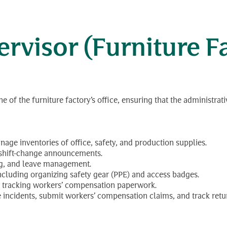
stant Officer
rvisor (Furniture F
e of the furniture factory’s office, ensuring that the administra
ge inventories of office, safety, and production supplies.
 shift-change announcements.
ing, and leave management.
including organizing safety gear (PPE) and access badges.
d tracking workers’ compensation paperwork.
incidents, submit workers’ compensation claims, and track ret