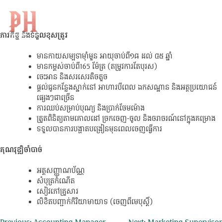
Security
Skip
to
Search
KH
for:
content
ភារកិច្ច និងទំនួលខុសត្រូវ
មានកាយសម្បទាម៉ាំមួន អាយុចាប់ពី១៨ ដល់ ៤៥ ឆ្នាំ
មានកម្ពស់ចាប់ពី165 ម៉ែត្រ (តម្រូវការតែបុរស)
ចេះអាន និងសរសេរតិចតួច
ផ្តល់ជូនកន្លែងស្នាក់នៅ អាហារបីពេល ឯកសណ្ឋាន និងអត្ថប្រយោជន៍
ផ្សេងៗជាច្រើន
ការឈប់សម្រាប់បុណ្យ និងប្រាក់ថែមម៉ោង
ត្រួតពិនិត្យតាមគោលដៅ ច្រកចេញ-ចូល និងចរាចរណ៍នៅក្នុងគម្រោង
ទទួលបានការបង្ហាតបង្រៀនមុនពេលចេញធ្វើការ
គុណវុឌ្ឍិចាំបាច់
អត្តសញ្ញាណប័ណ្ណ
សំបុត្រកំណើត
សៀវភៅគ្រួសារ
លិខិតបញ្ជាក់កិរិយាមាយាទ (ចេញពីមេបុស្តិ៍)