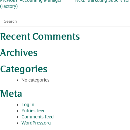
Post
Previous:
Accounting Manager
Next:
Marketing Supervisor
(Factory)
navigation
Search
for:
Recent Comments
Archives
Categories
No categories
Meta
Log in
Entries feed
Comments feed
WordPress.org