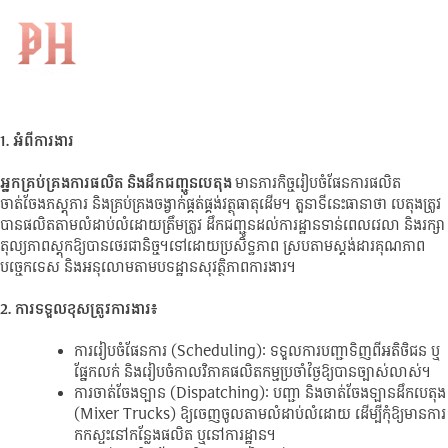
Concrete Batching Controller
Skip
to
Search
– អ្នកគ្រប់គ្រងការផលិត និងដឹកជញ្ជូន
KH
for:
content
បេតុង
1. អំពីការងារ
អ្នកគ្រប់គ្រងការផលិត និងដឹកជញ្ជូនបេតុង
មានភារកិច្ចរៀបចំផែនការផលិត
ចាត់ចែងភស្តុភារ និងគ្រប់គ្រងចង្វាក់ផ្គត់ផ្គង់វត្ថុធាតុដើម។ តួនាទីនេះធានាថា បេតុងត្រូវ
បានផលិតតាមលំដាប់លំដោយត្រឹមត្រូវ ដឹកជញ្ជូនដល់ការដ្ឋានទាន់ពេលវេលា និងរក្សា
តុល្យភាពស្តុកឱ្យបានថេរជានិច្ច។ទៅដោយប្រសិទ្ធភាព ស្របតាមស្តង់ដារគុណភាព
បច្ចេកទេស និងអនុលោមតាមបទដ្ឋានសុវត្ថិភាពការងារ។
2. ការទទួលខុសត្រូវការងារ៖
ការរៀបចំផែនការ (Scheduling): ទទួលការបញ្ជាទិញពីអតិថិជន ឬ
ផ្នែកលក់ និងរៀបចំកាលវិភាគផលិតកម្មប្រចាំថ្ងៃឱ្យបានច្បាស់លាស់។
ការចាត់ចែងឡាន (Dispatching): បញ្ជា និងចាត់ចែងឡានដឹកបេតុង
(Mixer Trucks) ឱ្យចេញចូលតាមលំដាប់លំដោយ ដើម្បីកុំឱ្យមានការ
កកស្ទះនៅកន្លែងផលិត ឬនៅការដ្ឋាន។