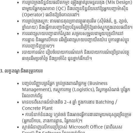
ការគ្រប់គ្រងទិន្នន័យផលិតកម្ម៖ ផ្ទៀងផ្ទាត់រូបមន្តបេតុង (Mix Design)
ជាមួយផ្នែកគុណភាព (QC) និងបញ្ជូនទិន្នន័យទៅឱ្យអ្នកបញ្ជាម៉ាស៊ីន
(Operator) ផលិតឱ្យចំគោលដៅ។
ការគ្រប់គ្រងស្តុក: តាមដានតុល្យភាពវត្ថុធាតុដើម (ស៊ីម៉ង់ត៍, ថ្ម, ខ្សាច់,
ថ្នាំលាយ) និងធ្វើការបញ្ជាទិញបន្ថែមដើម្បីកុំឱ្យដាច់ស្តុកក្នុងពេលផលិត។
ការដោះស្រាយបញ្ហាជាក់ស្តែង៖ សម្របសម្រួលជាមួយបុគ្គលិកនៅ
ការដ្ឋាន និងអ្នកបើកបរ ដើម្បីដោះស្រាយបញ្ហាយឺតយ៉ាវ ឬការផ្លាស់ប្តូរ
ការបញ្ជាទិញភ្លាមៗ។
របាយការណ៍៖ រៀបចំរបាយការណ៍លក់ និងរបាយការណ៍ប្រើប្រាស់វត្ថុ
ធាតុដើមប្រចាំថ្ងៃ និងប្រចាំខែ ជូនថ្នាក់ដឹកនាំ។
3. លក្ខខណ្ឌ និងតម្រូវការ៖
បញ្ចប់បរិញ្ញាបត្រផ្នែក គ្រប់គ្រងពាណិជ្ជកម្ម (Business
Management), ភស្តុភារកម្ម (Logistics), វិស្វកម្មសំណង់ ឬផ្នែក
ដែលពាក់ព័ន្ធ
មានបទពិសោធន៍យ៉ាងតិច 2–4 ឆ្នាំ ក្នុងការងារ Batching /
Concrete Plant
• ការទំនាក់ទំនងល្អ ហ្មត់ចត់ និងអាចធ្វើការងារជាមួយមនុស្សច្រើនក្រុម
(អ្នកបើកបរ, ខាងការដ្ឋាន, ផ្នែកលក់)។
ស្ទាត់ជំនាញលើការប្រើប្រាស់ Microsoft Office (ជាពិសេស