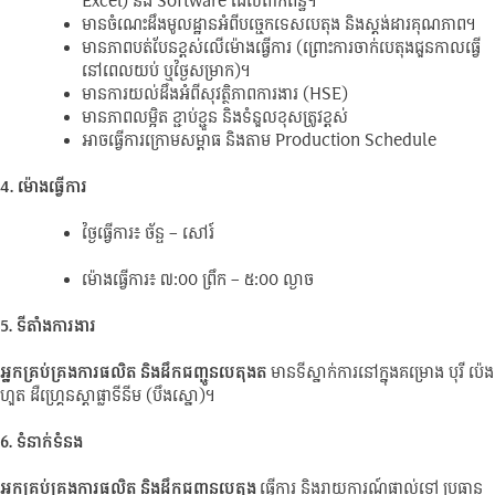
Excel) និង Software ដែលពាក់ព័ន្ធ។
មានចំណេះដឹងមូលដ្ឋានអំពីបច្ចេកទេសបេតុង និងស្តង់ដារគុណភាព។
មានភាពបត់បែនខ្ពស់លើម៉ោងធ្វើការ (ព្រោះការចាក់បេតុងជួនកាលធ្វើ
នៅពេលយប់ ឬថ្ងៃសម្រាក)។
មានការយល់ដឹងអំពីសុវត្ថិភាពការងារ (HSE)
មានភាពលម្អិត ខ្ជាប់ខ្ជួន និងទំនួលខុសត្រូវខ្ពស់
អាចធ្វើការក្រោមសម្ពាធ និងតាម Production Schedule
4. ម៉ោងធ្វើការ
ថ្ងៃធ្វើការ៖ ច័ន្ទ – សៅរ៍
ម៉ោងធ្វើការ៖ ៧:០០ ព្រឹក – ៥:០០ ល្ងាច
5. ទីតាំងការងារ
អ្នកគ្រប់គ្រងការផលិត និងដឹកជញ្ជូនបេតុងត
មានទីស្នាក់ការនៅក្នុងគម្រោង បុរី ប៉េង
ហួត ដឺហ្រ្គេនស្តាផ្លាទីនីម (បឹងស្នោ)។
6. ទំនាក់ទំនង
អ្នកគ្រប់គ្រងការផលិត និងដឹកជញ្ជូនបេតុង
ធ្វើការ និងរាយការណ៍ផ្ទាល់ទៅ ប្រធាន