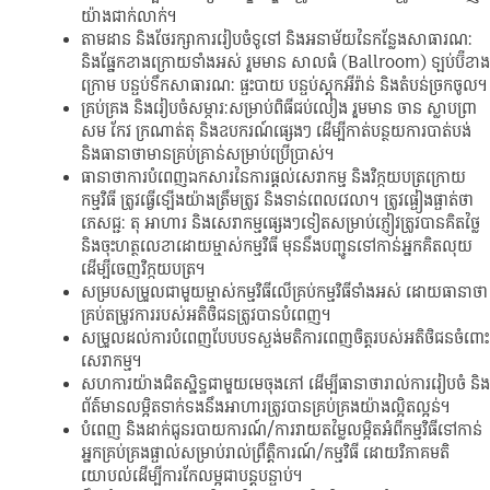
យ៉ាងជាក់លាក់។
តាមដាន និងថែរក្សាការរៀបចំទូទៅ និងអនាម័យនៃកន្លែងសាធារណៈ
និងផ្នែកខាងក្រោយទាំងអស់ រួមមាន សាលធំ (Ballroom) ឡប់ប៊ីខាង
ក្រោម បន្ទប់ទឹកសាធារណៈ ផ្ទះបាយ បន្ទប់ស្តុកអីវ៉ាន់ និងតំបន់ច្រកចូល។
គ្រប់គ្រង និងរៀបចំសម្ភារៈសម្រាប់ពិធីជប់លៀង រួមមាន ចាន ស្លាបព្រា
សម កែវ ក្រណាត់តុ និងឧបករណ៍ផ្សេងៗ ដើម្បីកាត់បន្ថយការបាត់បង់
និងធានាថាមានគ្រប់គ្រាន់សម្រាប់ប្រើប្រាស់។
ធានាថាការបំពេញឯកសារនៃការផ្តល់សេវាកម្ម និងវិក្កយបត្រក្រោយ
កម្មវិធី ត្រូវធ្វើឡើងយ៉ាងត្រឹមត្រូវ និងទាន់ពេលវេលា។ ត្រូវផ្ទៀងផ្ទាត់ថា
ភេសជ្ជៈ តុ អាហារ និងសេវាកម្មផ្សេងៗទៀតសម្រាប់ភ្ញៀវត្រូវបានគិតថ្លៃ
និងចុះហត្ថលេខាដោយម្ចាស់កម្មវិធី មុននឹងបញ្ជូនទៅកាន់អ្នកគិតលុយ
ដើម្បីចេញវិក្កយបត្រ។
សម្របសម្រួលជាមួយម្ចាស់កម្មវិធីលើគ្រប់កម្មវិធីទាំងអស់ ដោយធានាថា
គ្រប់តម្រូវការរបស់អតិថិជនត្រូវបានបំពេញ។
សម្រួលដល់ការបំពេញបែបបទស្ទង់មតិការពេញចិត្តរបស់អតិថិជនចំពោះ
សេវាកម្ម។
សហការយ៉ាងជិតស្និទ្ធជាមួយមេចុងភៅ ដើម្បីធានាថារាល់ការរៀបចំ និង
ព័ត៌មានលម្អិតទាក់ទងនឹងអាហារត្រូវបានគ្រប់គ្រងយ៉ាងល្អិតល្អន់។
បំពេញ និងដាក់ជូនរបាយការណ៍/ការវាយតម្លៃលម្អិតអំពីកម្មវិធីទៅកាន់
អ្នកគ្រប់គ្រងផ្ទាល់សម្រាប់រាល់ព្រឹត្តិការណ៍/កម្មវិធី ដោយវិភាគមតិ
យោបល់ដើម្បីការកែលម្អជាបន្តបន្ទាប់។