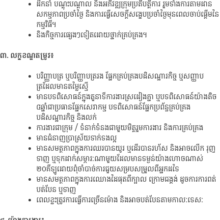
ដឹកនាំ បណ្តុះបណ្តាល និងអភិវឌ្ឍក្រុមប្រតិបត្តិការ រួមទាំងការតាមដាន
សកម្មភាពប្រចាំថ្ងៃ និងការធ្វើសេចក្តីសង្ខេបប្រចាំថ្ងៃមុនពេលចាប់ផ្តើមនៃ
កម្មវិធី។
និងកិច្ចការផ្សេងៗទៀតដោយថ្នាក់គ្រប់គ្រង។
៣. លក្ខខណ្ឌតម្រូវ៖
បរិញ្ញាបត្រ ឬបរិញ្ញាបត្ររង ផ្នែកគ្រប់គ្រងបដិសណ្ឋារកិច្ច ឬសញ្ញាប
ត្រដែលមានតម្លៃស្មើ
មានបទពិសោធន៍ក្នុងតួនាទីការងារស្រដៀងគ្នា ឬបទពិសោធន៍យ៉ាងតិច
៤​ឆ្នាំជាប្រធានផ្នែកសេវាកម្ម បទពិសោធន៍ផ្នែកប្រព័ន្ធគ្រប់គ្រង
បដិសណ្ឋារកិច្ច និងលក់
ការងារជាក្រុម / ទំនាក់ទំនងជាមួយមិត្តរួមការងារ និងការគ្រប់គ្រង
មានជំនាញប្រាស្រ័យទាក់ទងល្អ
មានសមត្ថភាពក្នុងការឈរបានយូរ ឬដើរបានរហ័ស និងអាចលើក រុញ
ទាញ ឬទុកដាក់សម្ភារៈណាមួយដែលមានទម្ងន់យ៉ាងហោចណាស់
២០គីឡូដោយពុំចាំបាច់ការជួយសម្របសម្រួលពីអ្នកដទៃ
មានសមត្ថភាពក្នុងការឈោងដៃផុតពីក្បាល ក្រោមជង្គង់ ដូចការការពត់
បត់បែន ឬទាញ
ពេលខ្លះត្រូវការធ្វើការច្រើនម៉ោង និងអាចបត់បែនតាមកាលៈទេសៈ