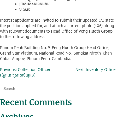
ប្រាក់អតីតភាពការងារ
ប.ស.ស
Interest applicants are invited to submit their updated CV, state
the position applied for, and attach a current photo (4X6) along
with relevant documents to Head Office of Peng Huoth Group
to the following address:
Phnom Penh Building No. 9, Peng Huoth Group Head Office,
Grand Star Platinum, National Road No.1 Sangkat Niroth, Khan
Chbar Ampov, Phnom Penh, Cambodia.
Post
Previous:
Collection Officer
Next:
Inventory Officer
(ផ្នែកដោះស្រាយបំណុល)
navigation
Search
for:
Recent Comments