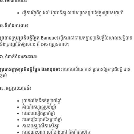
៤. ម៉ោងការងារ៖
ធ្វើការថ្ងៃច័ន្ទ ដល់ ថ្ងៃអាទិត្យ ឈប់សម្រាកមួយថ្ងៃក្នុងមួយសប្តាហ៍
៥. ទីតាំងការងារ៖
ប្រធានក្រុមប្រតិបត្តិផ្នែក Banquet
ធ្វើការនៅនាយកដ្ឋានប្រតិបត្តិនៃសាលសន្និបាត
និងប្រារព្ធពិធីមង្គលការ ភី អេច ហ្រ្គេនហល។
៦. ទំនាក់ទំនងការងារ៖
ប្រធានក្រុមប្រតិបត្តិផ្នែក Banquet
រាយការណ៍ទៅកាន់ ប្រធានផ្នែកប្រតិបត្តិ ជាន់
ខ្ពស់
៧. អត្ថប្រយោជន៍៖
ប្រាក់លើកទឹកចិត្តប្រចាំឆ្នាំ
ដំណើរកម្សាន្តប្រចាំឆ្នាំ
ការជប់លៀងប្រចាំឆ្នាំ
ការតម្លើងប្រាក់ខែប្រចាំឆ្នាំ
ការឧបត្ថម្ភលើការសិក្សា
ការបណ្តុះបណ្តាលពីខាងក្រៅ និងពីក្រុមហ៊ុន