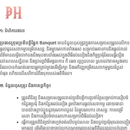
ប្រធានក្រុមប្រតិបត្តិផ្នែក Banquet
Skip
to
Search
(PH Grand Hall)
KH
for:
content
១. ទំហំការងារ៖
ប្រធានក្រុមប្រតិបត្តិផ្នែក Banquet
មានទំនួលខុសត្រូវក្នុងការសម្របសម្រួលលើការ
ផ្តល់ជូនសេវាកម្មបម្រើភេសជ្ជៈ និងម្ហូបអាហារទាំងអស់ សម្រាប់អគារការនិងផ្តល់រាល់
ព័ត៌មានលម្អិតទាក់ទងនឹងមុខងារទាំងអស់ក្នុងពីធីជប់លៀងនិងកិច្ចប្រជុំដែលធ្វើឡើង
នៅសាលសន្និបាត និងប្រារព្ធពិធីមង្គលការ ភី អេច ហ្រ្គេនហល ស្របទៅតាមស្តង់ដារ
ដែលបានកំណត់ដោយអ្នកគ្រប់គ្រងដើម្បីរក្សា និងអភិវឌ្ឍកម្រិតសេវាកម្មមួយដ៏ខ្ពស់
បំផុត ហើយលើសពីការរំពឹងទុករបស់អតិថិជន។
២. ទំនួលខុសត្រូវ និងកាតព្វកិច្ច៖
ត្រួតពិនិត្យ និងសម្របសម្រួលរាល់ប្រតិបត្តិការប្រចាំថ្ងៃសម្រាប់ការរៀបចំ
កន្លែងប្រជុំ និងកន្លែងជប់លៀង រួមទាំងការផ្តល់សេវាកម្ម ដោយធានា
បានយ៉ាងខ្ជាប់ខ្ជួននូវគុណភាពខ្ពស់ នៃម្ហូបអាហារ ភេសជ្ជៈ ការបម្រើ
សេវា និងការរៀបចំចានអាហារសម្រាប់ពិធីជប់លៀង។
ធ្វើការត្រួតពិនិត្យយ៉ាងហ្មត់ចត់លើបន្ទប់សាល និងបន្ទប់ប្រជុំមុនពេលភ្ញៀវ
មកដល់ ដើម្បីធានាថាគ្រប់លក្ខខណ្ឌតម្រូវរបស់អតិថិជនត្រូវបានបំពេញ